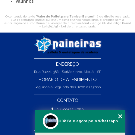
Valinhos
O conteúdo do texto "
Valor de Pallet para Tambor Barueri
" é de direito reservado.
Sua reprodução, parcial ou total, mesmo citando nossos links, é proibida sem a
autorização do autor. Crime de violação de direito autoral – artigo 184 do Código Penal
–
Lei 9610/98 - Lei de direitos autorais
.
ENDEREÇO
Rua Ruzzi, 386 - Sertãozinho, Mauá - SP
HORÁRIO DE ATENDIMENTO
Segunda a Segunda das 8:00h às 13:00h
CONTATO
(11) 99132-1783
(11) 99132-1783
Olá! Fale agora pelo WhatsApp
vendas@abpaineiras.com.br