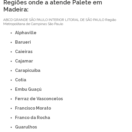
Regiões onde a atende Palete em
Madeira:
ABCD
GRANDE SÃO PAULO
INTERIOR
LITORAL DE SÃO PAULO
Região
Metropolitana de Campinas
São Paulo
Alphaville
Barueri
Caieiras
Cajamar
Carapicuíba
Cotia
Embu Guaçú
Ferraz de Vasconcelos
Francisco Morato
Franco da Rocha
Guarulhos