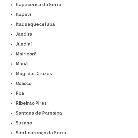
Itapecerica da Serra
Itapevi
Itaquaquecetuba
Jandira
Jundiaí
Mairiporã
Mauá
Mogi das Cruzes
Osasco
Poá
Ribeirão Pires
Santana de Parnaíba
Suzano
São Lourenço da Serra