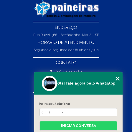
ENDEREÇO
Rua Ruzzi, 386 - Sertãozinho, Mauá - SP
HORÁRIO DE ATENDIMENTO
Segunda a Segunda das 8:00h às 13:00h
CONTATO
(11) 99132-1783
(11) 99132-1783
Olá! Fale agora pelo WhatsApp
vendas@abpaineiras.com.br
MENU
Insira seu telefone
HOME
SOBRE NÓS
PRODUTOS
INICIAR CONVERSA
BLOG