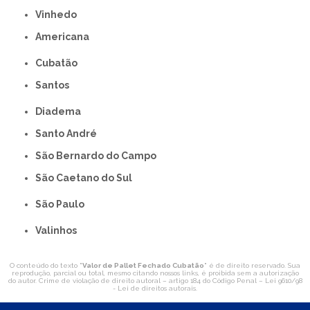
Vinhedo
americana
Cubatão
Santos
Diadema
Santo André
São Bernardo do Campo
São Caetano do Sul
São Paulo
Valinhos
O conteúdo do texto "
Valor de Pallet Fechado Cubatão
" é de direito reservado. Sua
reprodução, parcial ou total, mesmo citando nossos links, é proibida sem a autorização
do autor. Crime de violação de direito autoral – artigo 184 do Código Penal –
Lei 9610/98
- Lei de direitos autorais
.