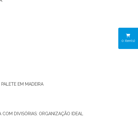
A
0
iten(s)
O PALETE EM MADEIRA
RA COM DIVISÓRIAS: ORGANIZAÇÃO IDEAL