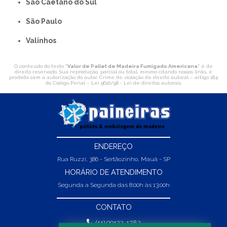
São Caetano do Sul
São Paulo
Valinhos
O conteúdo do texto "
Valor de Pallet de Madeira Fumigado Americana
" é de
direito reservado. Sua reprodução, parcial ou total, mesmo citando nossos links, é
proibida sem a autorização do autor. Crime de violação de direito autoral – artigo 184
do Código Penal –
Lei 9610/98 - Lei de direitos autorais
.
ENDEREÇO
Rua Ruzzi, 386 - Sertãozinho, Mauá - SP
HORÁRIO DE ATENDIMENTO
Segunda a Segunda das 8:00h às 13:00h
CONTATO
(11) 99132-1783