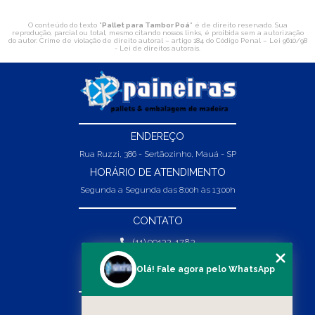
O conteúdo do texto "
Pallet para Tambor Poá
" é de direito reservado. Sua
reprodução, parcial ou total, mesmo citando nossos links, é proibida sem a autorização
do autor. Crime de violação de direito autoral – artigo 184 do Código Penal –
Lei 9610/98
- Lei de direitos autorais
.
ENDEREÇO
Rua Ruzzi, 386 - Sertãozinho, Mauá - SP
HORÁRIO DE ATENDIMENTO
Segunda a Segunda das 8:00h às 13:00h
CONTATO
(11) 99132-1783
(11) 99132-1783
Olá! Fale agora pelo WhatsApp
vendas@abpaineiras.com.br
MENU