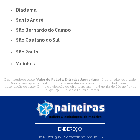
Diadema
Santo André
São Bernardo do Campo
São Caetano do Sul
São Paulo
Valinhos
O conteúdo do texto "
Valor de Pallet 4 Entradas Jaguariúna
" é de direito reservado.
Sua reprodução, parcial ou total, mesmo citando nossos links, é proibida sem a
autorização do autor. Crime de violação de direito autoral – artigo 184 do Código Penal
–
Lei 9610/98 - Lei de direitos autorais
.
ENDEREÇO
Rua Ruzzi, 386 - Sertãozinho, Mauá - SP