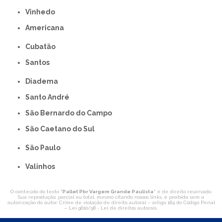
Vinhedo
americana
Cubatão
Santos
Diadema
Santo André
São Bernardo do Campo
São Caetano do Sul
São Paulo
Valinhos
O conteúdo do texto "
Pallet Pbr Vargem Grande Paulista
" é de direito reservado.
Sua reprodução, parcial ou total, mesmo citando nossos links, é proibida sem a
autorização do autor. Crime de violação de direito autoral – artigo 184 do Código Penal
–
Lei 9610/98 - Lei de direitos autorais
.