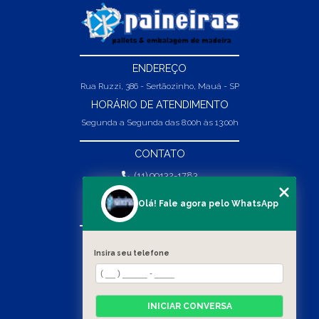
ENDEREÇO
Rua Ruzzi, 386 - Sertãozinho, Mauá - SP
HORÁRIO DE ATENDIMENTO
Segunda a Segunda das 8:00h às 13:00h
CONTATO
(11) 99132-1783
(11) 99132-1783
Olá! Fale agora pelo WhatsApp
vendas@abpaineiras.com.br
MENU
Insira seu telefone
HOME
SOBRE NÓS
PRODUTOS
INICIAR CONVERSA
BLOG