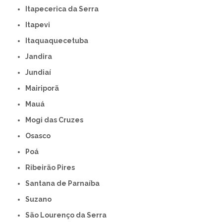
Itapecerica da Serra
Itapevi
Itaquaquecetuba
Jandira
Jundiaí
Mairiporã
Mauá
Mogi das Cruzes
Osasco
Poá
Ribeirão Pires
Santana de Parnaíba
Suzano
São Lourenço da Serra