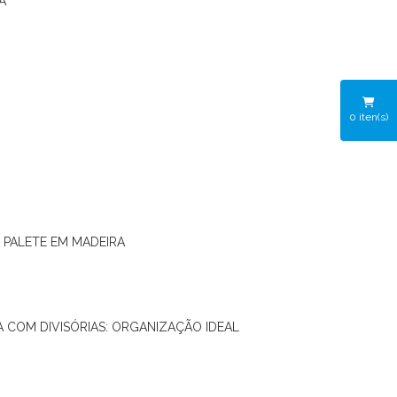
A
0
iten(s)
O PALETE EM MADEIRA
RA COM DIVISÓRIAS: ORGANIZAÇÃO IDEAL