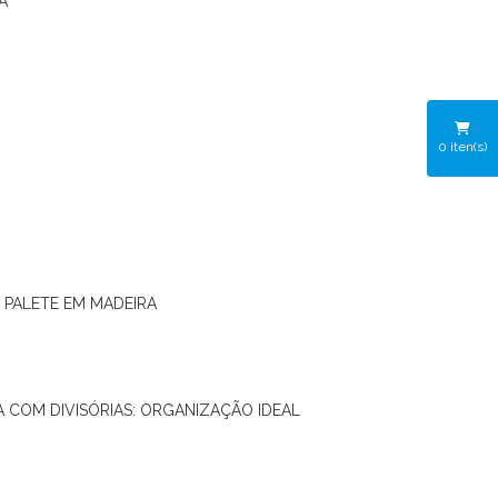
A
0
iten(s)
O PALETE EM MADEIRA
RA COM DIVISÓRIAS: ORGANIZAÇÃO IDEAL