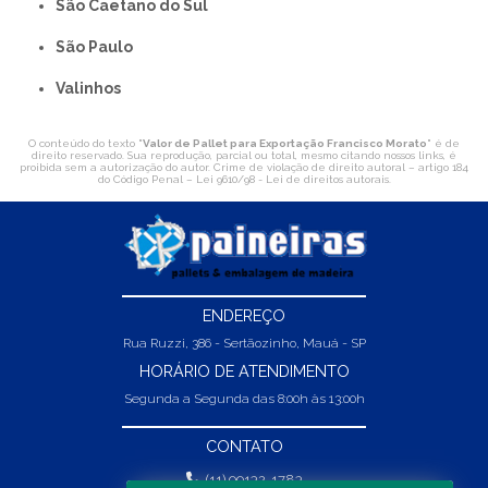
São Caetano do Sul
São Paulo
Valinhos
O conteúdo do texto "
Valor de Pallet para Exportação Francisco Morato
" é de
direito reservado. Sua reprodução, parcial ou total, mesmo citando nossos links, é
proibida sem a autorização do autor. Crime de violação de direito autoral – artigo 184
do Código Penal –
Lei 9610/98 - Lei de direitos autorais
.
ENDEREÇO
Rua Ruzzi, 386 - Sertãozinho, Mauá - SP
HORÁRIO DE ATENDIMENTO
Segunda a Segunda das 8:00h às 13:00h
CONTATO
(11) 99132-1783