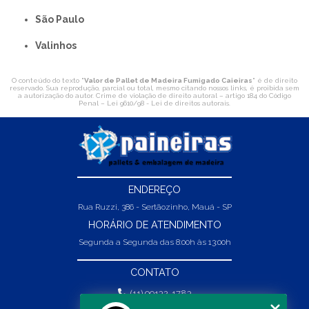
São Paulo
Valinhos
O conteúdo do texto "
Valor de Pallet de Madeira Fumigado Caieiras
" é de direito
reservado. Sua reprodução, parcial ou total, mesmo citando nossos links, é proibida sem
a autorização do autor. Crime de violação de direito autoral – artigo 184 do Código
Penal –
Lei 9610/98 - Lei de direitos autorais
.
ENDEREÇO
Rua Ruzzi, 386 - Sertãozinho, Mauá - SP
HORÁRIO DE ATENDIMENTO
Segunda a Segunda das 8:00h às 13:00h
CONTATO
(11) 99132-1783