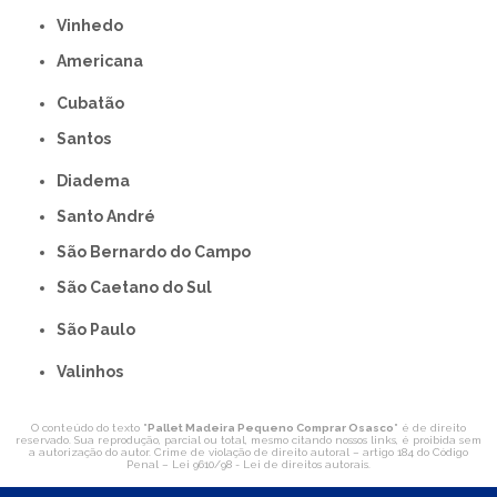
Vinhedo
americana
Cubatão
Santos
Diadema
Santo André
São Bernardo do Campo
São Caetano do Sul
São Paulo
Valinhos
O conteúdo do texto "
Pallet Madeira Pequeno Comprar Osasco
" é de direito
reservado. Sua reprodução, parcial ou total, mesmo citando nossos links, é proibida sem
a autorização do autor. Crime de violação de direito autoral – artigo 184 do Código
Penal –
Lei 9610/98 - Lei de direitos autorais
.