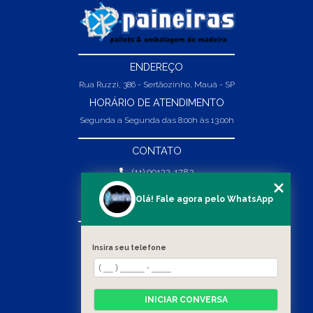
ENDEREÇO
Rua Ruzzi, 386 - Sertãozinho, Mauá - SP
HORÁRIO DE ATENDIMENTO
Segunda a Segunda das 8:00h às 13:00h
CONTATO
(11) 99132-1783
(11) 99132-1783
Olá! Fale agora pelo WhatsApp
vendas@abpaineiras.com.br
MENU
Insira seu telefone
HOME
SOBRE NÓS
PRODUTOS
INICIAR CONVERSA
BLOG