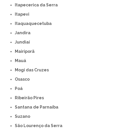
Itapecerica da Serra
Itapevi
Itaquaquecetuba
Jandira
Jundiaí
Mairiporã
Mauá
Mogi das Cruzes
Osasco
Poá
Ribeirão Pires
Santana de Parnaíba
Suzano
São Lourenço da Serra