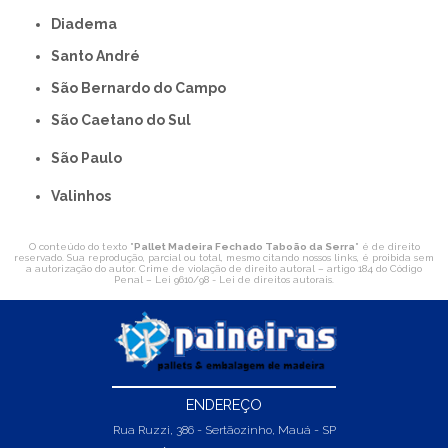
Diadema
Santo André
São Bernardo do Campo
São Caetano do Sul
São Paulo
Valinhos
O conteúdo do texto "
Pallet Madeira Fechado Taboão da Serra
" é de direito
reservado. Sua reprodução, parcial ou total, mesmo citando nossos links, é proibida sem
a autorização do autor. Crime de violação de direito autoral – artigo 184 do Código
Penal –
Lei 9610/98 - Lei de direitos autorais
.
ENDEREÇO
Rua Ruzzi, 386 - Sertãozinho, Mauá - SP