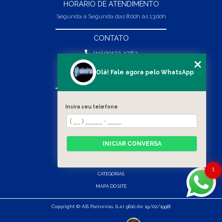
HORÁRIO DE ATENDIMENTO
Segunda a Segunda das 8:00h às 13:00h
CONTATO
(11) 99132-1783
(11) 99132-1783
Olá! Fale agora pelo WhatsApp
vendas@abpaineiras.com.br
MENU
Insira seu telefone
HOME
SOBRE NÓS
PRODUTOS
INICIAR CONVERSA
BLOG
CONTATO
1
CATEGORIAS
MAPA DO SITE
Copyright © AB Paineiras. (Lei 9610 de 19/02/1998)