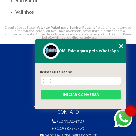
São Paulo
Valinhos
O conteúdo do texto "
Valor de Pallet para Tambor Paulínia
" é de direito reservado.
Sua reprodução, parcial ou total, mesmo citando nossos links, é proibida sem a
autorização do autor. Crime de violação de direito autoral – artigo 184 do Código Penal
–
Lei 9610/98 - Lei de direitos autorais
.
Olá! Fale agora pelo WhatsApp
Insira seu telefone
ENDEREÇO
Rua Ruzzi, 386 - Sertãozinho, Mauá - SP
HORÁRIO DE ATENDIMENTO
INICIAR CONVERSA
Segunda a Segunda das 8:00h às 13:00h
1
CONTATO
(11) 99132-1783
(11) 99132-1783
vendas@abpaineiras.com.br