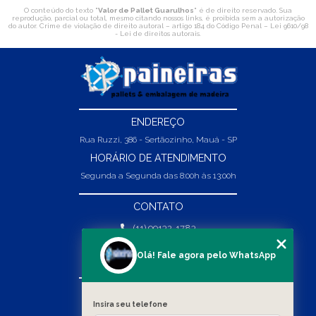
O conteúdo do texto "
Valor de Pallet Guarulhos
" é de direito reservado. Sua
reprodução, parcial ou total, mesmo citando nossos links, é proibida sem a autorização
do autor. Crime de violação de direito autoral – artigo 184 do Código Penal –
Lei 9610/98
- Lei de direitos autorais
.
ENDEREÇO
Rua Ruzzi, 386 - Sertãozinho, Mauá - SP
HORÁRIO DE ATENDIMENTO
Segunda a Segunda das 8:00h às 13:00h
CONTATO
(11) 99132-1783
(11) 99132-1783
Olá! Fale agora pelo WhatsApp
vendas@abpaineiras.com.br
MENU
Insira seu telefone
HOME