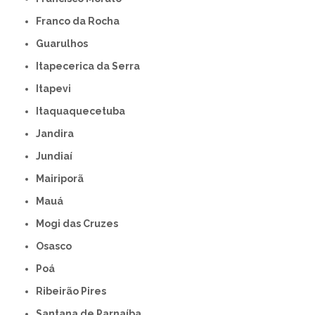
Franco da Rocha
Guarulhos
Itapecerica da Serra
Itapevi
Itaquaquecetuba
Jandira
Jundiaí
Mairiporã
Mauá
Mogi das Cruzes
Osasco
Poá
Ribeirão Pires
Santana de Parnaíba