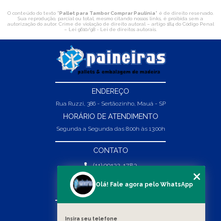
O conteúdo do texto "
Pallet para Tambor Comprar Paulínia
" é de direito reservado.
Sua reprodução, parcial ou total, mesmo citando nossos links, é proibida sem a
autorização do autor. Crime de violação de direito autoral – artigo 184 do Código Penal
–
Lei 9610/98 - Lei de direitos autorais
.
ENDEREÇO
Rua Ruzzi, 386 - Sertãozinho, Mauá - SP
HORÁRIO DE ATENDIMENTO
Segunda a Segunda das 8:00h às 13:00h
CONTATO
(11) 99132-1783
(11) 99132-1783
Olá! Fale agora pelo WhatsApp
vendas@abpaineiras.com.br
MENU
Insira seu telefone