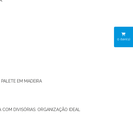
A
0
iten(s)
O PALETE EM MADEIRA
RA COM DIVISÓRIAS: ORGANIZAÇÃO IDEAL