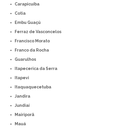
Carapicuíba
Cotia
Embu Guaçú
Ferraz de Vasconcelos
Francisco Morato
Franco da Rocha
Guarulhos
Itapecerica da Serra
Itapevi
Itaquaquecetuba
Jandira
Jundiaí
Mairiporã
Mauá