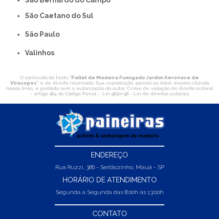
São Caetano do Sul
São Paulo
Valinhos
O conteúdo do texto "
Pallet de Madeira Fumigado Jardim Aeronave de
Viracopos
" é de direito reservado. Sua reprodução, parcial ou total, mesmo citando
nossos links, é proibida sem a autorização do autor. Crime de violação de direito autoral
– artigo 184 do Código Penal –
Lei 9610/98 - Lei de direitos autorais
.
ENDEREÇO
Rua Ruzzi, 386 - Sertãozinho, Mauá - SP
HORÁRIO DE ATENDIMENTO
Segunda a Segunda das 8:00h às 13:00h
CONTATO