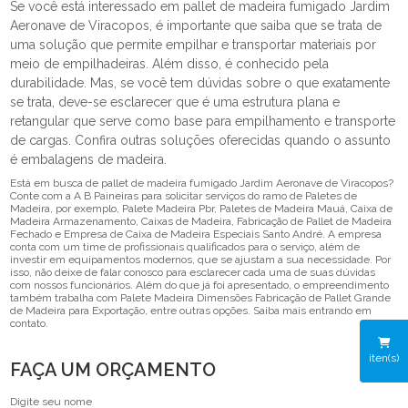
Se você está interessado em pallet de madeira fumigado Jardim
Aeronave de Viracopos, é importante que saiba que se trata de
uma solução que permite empilhar e transportar materiais por
meio de empilhadeiras. Além disso, é conhecido pela
durabilidade. Mas, se você tem dúvidas sobre o que exatamente
se trata, deve-se esclarecer que é uma estrutura plana e
retangular que serve como base para empilhamento e transporte
de cargas. Confira outras soluções oferecidas quando o assunto
é embalagens de madeira.
Está em busca de pallet de madeira fumigado Jardim Aeronave de Viracopos?
Conte com a A B Paineiras para solicitar serviços do ramo de Paletes de
Madeira, por exemplo, Palete Madeira Pbr, Paletes de Madeira Mauá, Caixa de
Madeira Armazenamento, Caixas de Madeira, Fabricação de Pallet de Madeira
Fechado e Empresa de Caixa de Madeira Especiais Santo André. A empresa
conta com um time de profissionais qualificados para o serviço, além de
investir em equipamentos modernos, que se ajustam a sua necessidade. Por
isso, não deixe de falar conosco para esclarecer cada uma de suas dúvidas
com nossos funcionários. Além do que já foi apresentado, o empreendimento
também trabalha com Palete Madeira Dimensões Fabricação de Pallet Grande
de Madeira para Exportação, entre outras opções. Saiba mais entrando em
contato.
iten(s)
FAÇA UM ORÇAMENTO
Digite seu nome