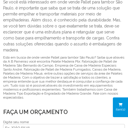
Se você está interessado em onde vende Pallet para tambor São
Paulo, é importante que saiba que se trata de uma solução que
permite empilhar e transportar materiais por meio de
empilhadeiras. Além disso, é conhecido pela durabilidade. Mas,
se você tem dúvidas sobre o que exatamente se trata, deve-se
esclarecer que é uma estrutura plana e retangular que serve
como base para empilhamento e transporte de cargas. Confira
outras soluções oferecidas quando o assunto é embalagens de
madeira.
Está em busca de onde vende Pallet para tambor São Paulo? Saiba que através
da A B Paineiras você encontra Palete Madeira Pbr, Fabricação de Pallet de
Madeira São Bernardo do Campo, Empresa de Caixa de Madeira Especiais
Santo André, Fabricação de Pallet de Madeira Fumigados, Caixas de Madeira,
Paletes de Madeira Mauá, entre outras opções de serviços da área de Paletes
de Madeira. Com o objetivo de trazer a satisfação a todos os clientes, a
empresa entende que sua melhor destaque é conquistar a confiança de cada
um. Tudo isso só é possível através do investimento em equipamentos
modernos e profissionais experientes. Também trabalhamos com Caixa de
Madeira Tipo Exportação e Engradado de Madeira Grande. Fale com nossos
especialistas.
iten(s)
FAÇA UM ORÇAMENTO
Digite seu nome