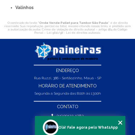
Valinhos
O conteúdo do texto "
Onde Vende Pallet para Tambor São Paulo
" é de direito
reservado. Sua reprodução, parcial ou total, mesmo citando nossos links, é proibida sem
a autorização do autor. Crime de violação de direito autoral – artigo 184 do Código
Penal –
Lei 9610/98 - Lei de direitos autorais
.
ENDEREÇO
Rua Ruzzi, 386 - Sertãozinho, Mauá - SP
HORÁRIO DE ATENDIMENTO
Segunda a Segunda das 8:00h às 13:00h
CONTATO
(11) 99132-1783
(11) 99132-1783
Olá! Fale agora pelo WhatsApp
vendas@abpaineiras.com.br