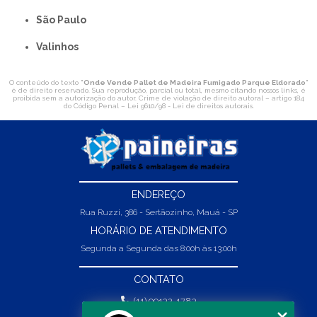
São Paulo
Valinhos
O conteúdo do texto "
Onde Vende Pallet de Madeira Fumigado Parque Eldorado
"
é de direito reservado. Sua reprodução, parcial ou total, mesmo citando nossos links, é
proibida sem a autorização do autor. Crime de violação de direito autoral – artigo 184
do Código Penal –
Lei 9610/98 - Lei de direitos autorais
.
ENDEREÇO
Rua Ruzzi, 386 - Sertãozinho, Mauá - SP
HORÁRIO DE ATENDIMENTO
Segunda a Segunda das 8:00h às 13:00h
CONTATO
(11) 99132-1783