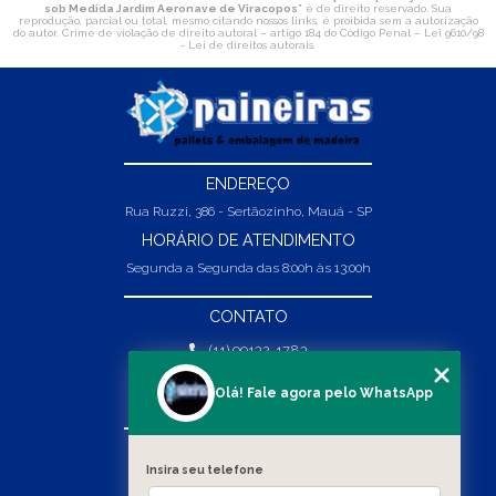
sob Medida Jardim Aeronave de Viracopos
" é de direito reservado. Sua
reprodução, parcial ou total, mesmo citando nossos links, é proibida sem a autorização
do autor. Crime de violação de direito autoral – artigo 184 do Código Penal –
Lei 9610/98
- Lei de direitos autorais
.
ENDEREÇO
Rua Ruzzi, 386 - Sertãozinho, Mauá - SP
HORÁRIO DE ATENDIMENTO
Segunda a Segunda das 8:00h às 13:00h
CONTATO
(11) 99132-1783
(11) 99132-1783
Olá! Fale agora pelo WhatsApp
vendas@abpaineiras.com.br
MENU
Insira seu telefone
HOME