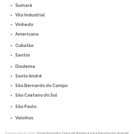
Sumaré
Vila Industrial
Vinhedo
americana
Cubatão
Santos
Diadema
Santo André
São Bernardo do Campo
São Caetano do Sul
São Paulo
Valinhos
O conteúdo do texto "
Onde Encontro Caixa de Madeira para Exportação Grande