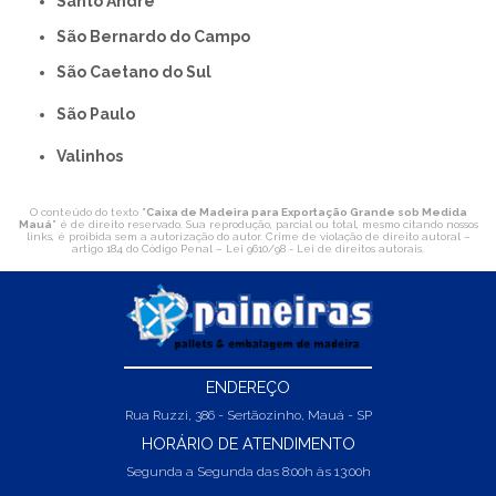
Santo André
São Bernardo do Campo
São Caetano do Sul
São Paulo
Valinhos
O conteúdo do texto "
Caixa de Madeira para Exportação Grande sob Medida
Mauá
" é de direito reservado. Sua reprodução, parcial ou total, mesmo citando nossos
links, é proibida sem a autorização do autor. Crime de violação de direito autoral –
artigo 184 do Código Penal –
Lei 9610/98 - Lei de direitos autorais
.
ENDEREÇO
Rua Ruzzi, 386 - Sertãozinho, Mauá - SP
HORÁRIO DE ATENDIMENTO
Segunda a Segunda das 8:00h às 13:00h