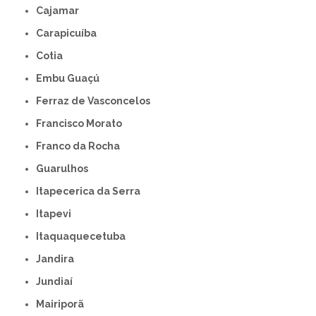
Cajamar
Carapicuíba
Cotia
Embu Guaçú
Ferraz de Vasconcelos
Francisco Morato
Franco da Rocha
Guarulhos
Itapecerica da Serra
Itapevi
Itaquaquecetuba
Jandira
Jundiaí
Mairiporã