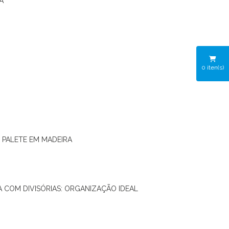
A
0
iten(s)
O PALETE EM MADEIRA
RA COM DIVISÓRIAS: ORGANIZAÇÃO IDEAL