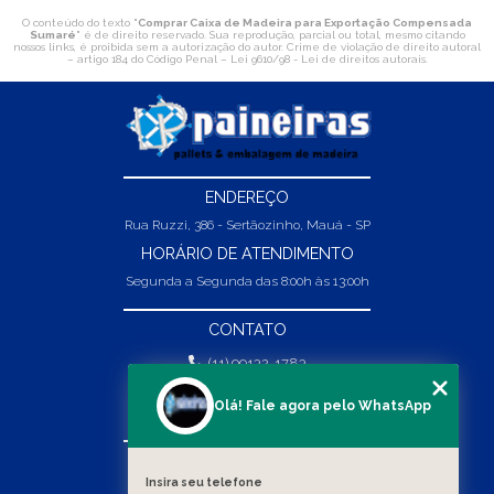
O conteúdo do texto "
Comprar Caixa de Madeira para Exportação Compensada
Sumaré
" é de direito reservado. Sua reprodução, parcial ou total, mesmo citando
nossos links, é proibida sem a autorização do autor. Crime de violação de direito autoral
– artigo 184 do Código Penal –
Lei 9610/98 - Lei de direitos autorais
.
ENDEREÇO
Rua Ruzzi, 386 - Sertãozinho, Mauá - SP
HORÁRIO DE ATENDIMENTO
Segunda a Segunda das 8:00h às 13:00h
CONTATO
(11) 99132-1783
(11) 99132-1783
Olá! Fale agora pelo WhatsApp
vendas@abpaineiras.com.br
MENU
Insira seu telefone
HOME