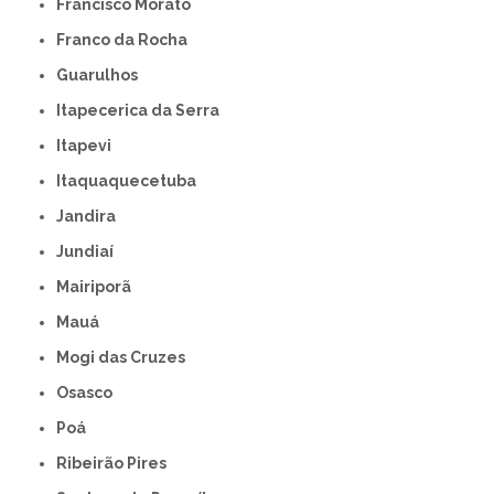
Francisco Morato
Franco da Rocha
Guarulhos
Itapecerica da Serra
Itapevi
Itaquaquecetuba
Jandira
Jundiaí
Mairiporã
Mauá
Mogi das Cruzes
Osasco
Poá
Ribeirão Pires