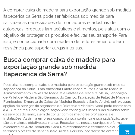
A comprar caixa de madeira para exportação grande sob medida
Itapecerica da Serra pode ser fabricada sob medida para
satisfazer as necessidades de montadoras e indústrias de
autopeças, produtos farmacêuticos e alimentos, pois atua com o
objetivo de proteger os produtos e facilitar seu transporte. Para
isso, é confeccionada com madeira de reflorestamento e tem
resistência para suportar cargas intensas.
Busca comprar caixa de madeira para
exportação grande sob medida
Itapecerica da Serra?
Pesquisando comprar caixa de madeira para exportação grande sob medida
Itapecerica da Serra? Para encontrar Palete Madeira Pbr, Caixa de Madeira
Armazenamento, Caixas de Madeira e Paletes de Madeira Mauá, Fabricação
de Pallet de Madeira São Bernardo do Campo, Fabricação de Pallet de Madeira
Fumigados, Empresa de Caixa de Madeira Especiais Santo André, entre outras
opções de serviços do segmento de Paletes de Madeira, você pode contar com
a A B Paineiras. Com a organização você consegue tirar as suas dúvidas sobre
os serviços do ramo, além de contar com os melhores profissionais e
instalações. Assim, a empresa conquista sua confiança e sua satisfação, que
são os maiores objetivos da marca. Executamos nossos serviços de forma
excelente e Custo-benefício. Com um atendimento diferenciado e cuidadoso,
teremos o prazer de sanar suas dúvidas. Por isso, não deixe de entrar em