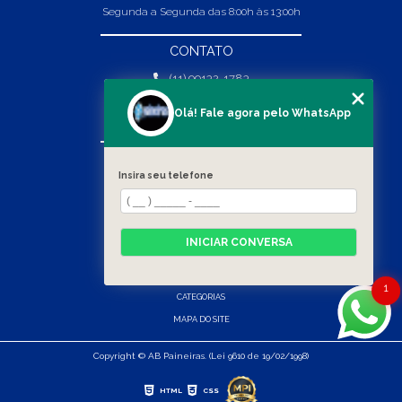
Segunda a Segunda das 8:00h às 13:00h
CONTATO
(11) 99132-1783
(11) 99132-1783
Olá! Fale agora pelo WhatsApp
vendas@abpaineiras.com.br
MENU
Insira seu telefone
HOME
SOBRE NÓS
PRODUTOS
INICIAR CONVERSA
BLOG
CONTATO
1
CATEGORIAS
MAPA DO SITE
Copyright © AB Paineiras. (Lei 9610 de 19/02/1998)
HTML
CSS