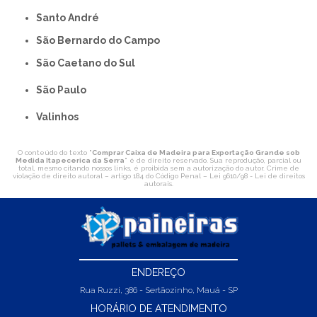
Santo André
São Bernardo do Campo
São Caetano do Sul
São Paulo
Valinhos
O conteúdo do texto "
Comprar Caixa de Madeira para Exportação Grande sob
Medida Itapecerica da Serra
" é de direito reservado. Sua reprodução, parcial ou
total, mesmo citando nossos links, é proibida sem a autorização do autor. Crime de
violação de direito autoral – artigo 184 do Código Penal –
Lei 9610/98 - Lei de direitos
autorais
.
ENDEREÇO
Rua Ruzzi, 386 - Sertãozinho, Mauá - SP
HORÁRIO DE ATENDIMENTO