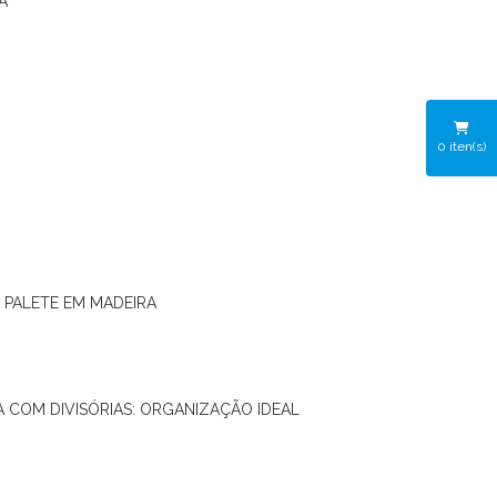
A
0
iten(s)
O PALETE EM MADEIRA
RA COM DIVISÓRIAS: ORGANIZAÇÃO IDEAL