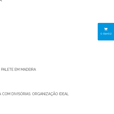
A
0
iten(s)
O PALETE EM MADEIRA
RA COM DIVISÓRIAS: ORGANIZAÇÃO IDEAL