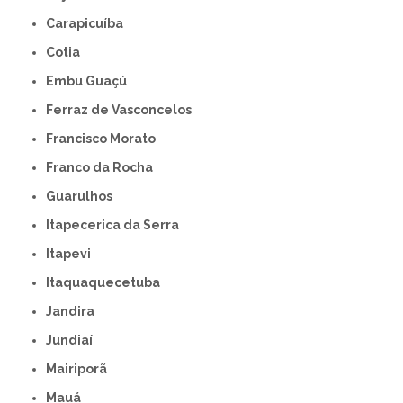
Carapicuíba
Cotia
Embu Guaçú
Ferraz de Vasconcelos
Francisco Morato
Franco da Rocha
Guarulhos
Itapecerica da Serra
Itapevi
Itaquaquecetuba
Jandira
Jundiaí
Mairiporã
Mauá