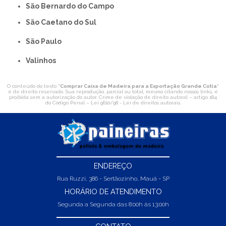
São Bernardo do Campo
São Caetano do Sul
São Paulo
Valinhos
O conteúdo do texto "
Comprar Caixa de Madeira para a Exportação Grande Cotia
"
é de direito reservado. Sua reprodução, parcial ou total, mesmo citando nossos links, é
proibida sem a autorização do autor. Crime de violação de direito autoral – artigo 184
do Código Penal –
Lei 9610/98 - Lei de direitos autorais
.
ENDEREÇO
Rua Ruzzi, 386 - Sertãozinho, Mauá - SP
HORÁRIO DE ATENDIMENTO
Segunda a Segunda das 8:00h às 13:00h