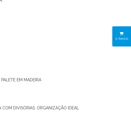
A
0
iten(s)
O PALETE EM MADEIRA
RA COM DIVISÓRIAS: ORGANIZAÇÃO IDEAL