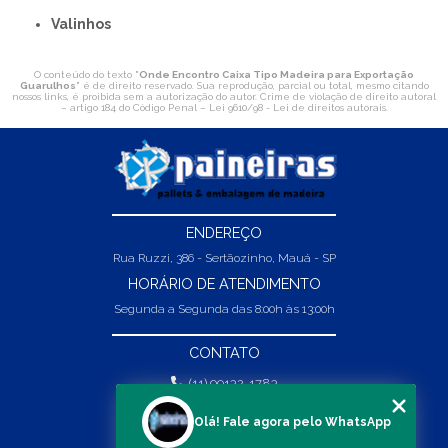
Valinhos
O conteúdo do texto "
Onde Encontro Caixa Tipo Madeira para Exportação
Guarulhos
" é de direito reservado. Sua reprodução, parcial ou total, mesmo citando
nossos links, é proibida sem a autorização do autor. Crime de violação de direito autoral
– artigo 184 do Código Penal –
Lei 9610/98 - Lei de direitos autorais
.
ENDEREÇO
Rua Ruzzi, 386 - Sertãozinho, Mauá - SP
HORÁRIO DE ATENDIMENTO
Segunda a Segunda das 8:00h às 13:00h
CONTATO
(11) 99132-1783
(11) 99132-1783
Olá! Fale agora pelo WhatsApp
vendas@abpaineiras.com.br