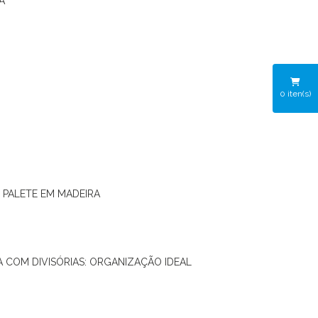
A
0
iten(s)
O PALETE EM MADEIRA
RA COM DIVISÓRIAS: ORGANIZAÇÃO IDEAL