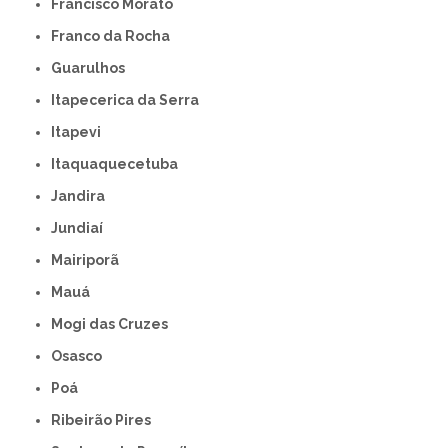
Francisco Morato
Franco da Rocha
Guarulhos
Itapecerica da Serra
Itapevi
Itaquaquecetuba
Jandira
Jundiaí
Mairiporã
Mauá
Mogi das Cruzes
Osasco
Poá
Ribeirão Pires