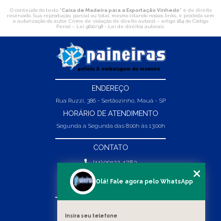
O conteúdo do texto "
Caixa de Madeira para a Exportação Vinhedo
" é de direito
reservado. Sua reprodução, parcial ou total, mesmo citando nossos links, é proibida sem
a autorização do autor. Crime de violação de direito autoral – artigo 184 do Código
Penal –
Lei 9610/98 - Lei de direitos autorais
.
ENDEREÇO
Rua Ruzzi, 386 - Sertãozinho, Mauá - SP
HORÁRIO DE ATENDIMENTO
Segunda a Segunda das 8:00h às 13:00h
CONTATO
(11) 99132-1783
(11) 99132-1783
Olá! Fale agora pelo WhatsApp
vendas@abpaineiras.com.br
MENU
Insira seu telefone
HOME