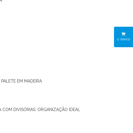
A
0
iten(s)
O PALETE EM MADEIRA
RA COM DIVISÓRIAS: ORGANIZAÇÃO IDEAL