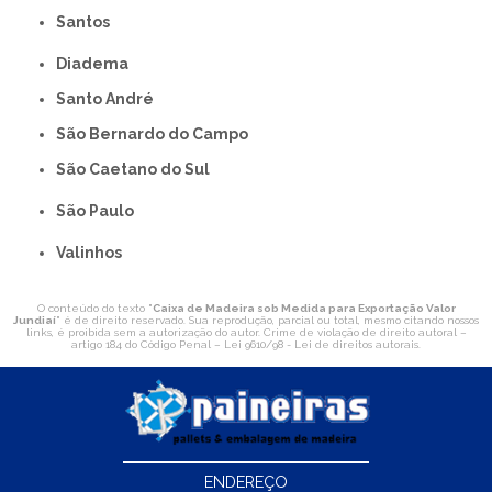
Santos
Diadema
Santo André
São Bernardo do Campo
São Caetano do Sul
São Paulo
Valinhos
O conteúdo do texto "
Caixa de Madeira sob Medida para Exportação Valor
Jundiaí
" é de direito reservado. Sua reprodução, parcial ou total, mesmo citando nossos
links, é proibida sem a autorização do autor. Crime de violação de direito autoral –
artigo 184 do Código Penal –
Lei 9610/98 - Lei de direitos autorais
.
ENDEREÇO