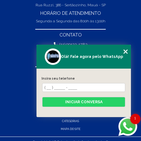
Rua Ruzzi, 386 - Sertãozinho, Mauá - SP
HORÁRIO DE ATENDIMENTO
Segunda a Segunda das 8:00h às 13:00h
CONTATO
(11) 99132-1783
(11) 99132-1783
Olá! Fale agora pelo WhatsApp
vendas@abpaineiras.com.br
MENU
Insira seu telefone
HOME
SOBRE NÓS
PRODUTOS
INICIAR CONVERSA
BLOG
CONTATO
1
CATEGORIAS
MAPA DO SITE