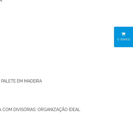
A
0
iten(s)
O PALETE EM MADEIRA
RA COM DIVISÓRIAS: ORGANIZAÇÃO IDEAL