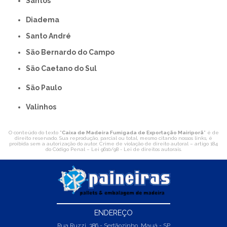
Santos
Diadema
Santo André
São Bernardo do Campo
São Caetano do Sul
São Paulo
Valinhos
O conteúdo do texto "
Caixa de Madeira Fumigada de Exportação Mairiporã
" é de
direito reservado. Sua reprodução, parcial ou total, mesmo citando nossos links, é
proibida sem a autorização do autor. Crime de violação de direito autoral – artigo 184
do Código Penal –
Lei 9610/98 - Lei de direitos autorais
.
ENDEREÇO
Rua Ruzzi, 386 - Sertãozinho, Mauá - SP