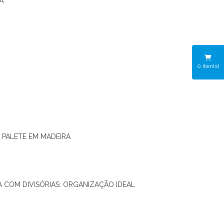
A
0
iten(s)
O PALETE EM MADEIRA
RA COM DIVISÓRIAS: ORGANIZAÇÃO IDEAL