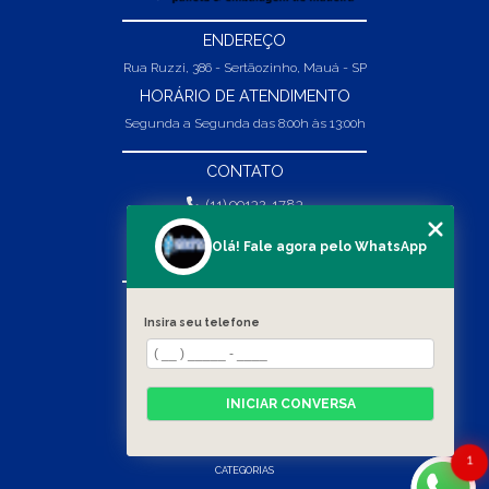
ENDEREÇO
Rua Ruzzi, 386 - Sertãozinho, Mauá - SP
HORÁRIO DE ATENDIMENTO
Segunda a Segunda das 8:00h às 13:00h
CONTATO
(11) 99132-1783
(11) 99132-1783
Olá! Fale agora pelo WhatsApp
vendas@abpaineiras.com.br
MENU
Insira seu telefone
HOME
SOBRE NÓS
PRODUTOS
INICIAR CONVERSA
BLOG
CONTATO
1
CATEGORIAS