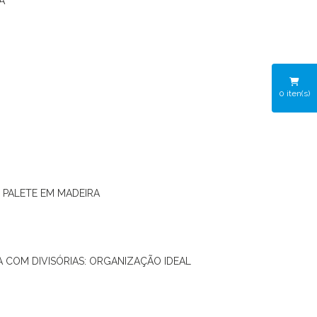
A
0
iten(s)
O PALETE EM MADEIRA
RA COM DIVISÓRIAS: ORGANIZAÇÃO IDEAL