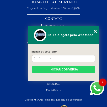
HORÁRIO DE ATENDIMENTO
Segunda a Segunda das 8:00h às 13:00h
CONTATO
(11) 99132-1783
(11) 99132-1783
Olá! Fale agora pelo WhatsApp
vendas@abpaineiras.com.br
MENU
Insira seu telefone
HOME
SOBRE NÓS
PRODUTOS
INICIAR CONVERSA
BLOG
CONTATO
1
CATEGORIAS
MAPA DO SITE
Copyright © AB Paineiras. (Lei 9610 de 19/02/1998)