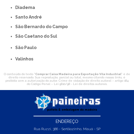
Diadema
Santo André
São Bernardo do Campo
São Caetano do Sul
São Paulo
Valinhos
O conteúdo do texto "
Comprar Caixa Madeira para Exportação Vila Industrial
" é de
direito reservado. Sua reprodução, parcial ou total, mesmo citando nossos links, é
proibida sem a autorização do autor. Crime de violação de direito autoral – artigo 184
do Código Penal –
Lei 9610/98 - Lei de direitos autorais
.
ENDEREÇO
Rua Ruzzi, 386 - Sertãozinho, Mauá - SP