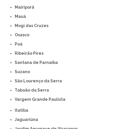
Mairiporã
Mauá
Mogi das Cruzes
Osasco
Poá
Ribeirão Pires
Santana de Parnaíba
Suzano
São Lourenço da Serra
Taboão da Serra
Vargem Grande Paulista
Itatiba
Jaguariúna
Jardim Aeronave de Viracopos