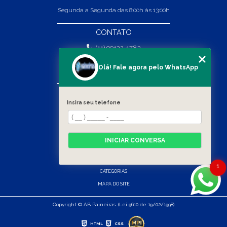
Segunda a Segunda das 8:00h às 13:00h
CONTATO
(11) 99132-1783
(11) 99132-1783
Olá! Fale agora pelo WhatsApp
vendas@abpaineiras.com.br
MENU
Insira seu telefone
HOME
SOBRE NÓS
PRODUTOS
INICIAR CONVERSA
BLOG
CONTATO
1
CATEGORIAS
MAPA DO SITE
Copyright © AB Paineiras. (Lei 9610 de 19/02/1998)
HTML
CSS