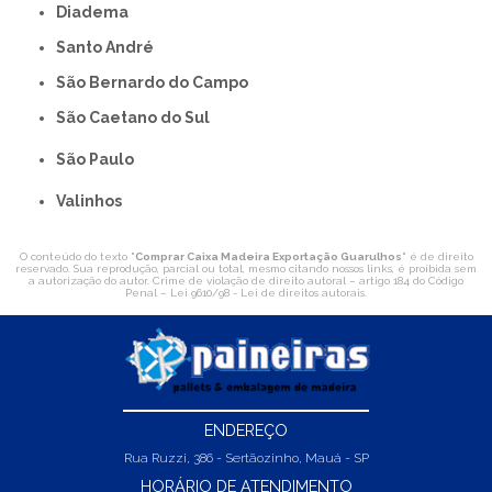
Diadema
Santo André
São Bernardo do Campo
São Caetano do Sul
São Paulo
Valinhos
O conteúdo do texto "
Comprar Caixa Madeira Exportação Guarulhos
" é de direito
reservado. Sua reprodução, parcial ou total, mesmo citando nossos links, é proibida sem
a autorização do autor. Crime de violação de direito autoral – artigo 184 do Código
Penal –
Lei 9610/98 - Lei de direitos autorais
.
ENDEREÇO
Rua Ruzzi, 386 - Sertãozinho, Mauá - SP
HORÁRIO DE ATENDIMENTO