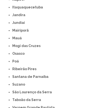
Itaquaquecetuba
Jandira
Jundiaí
Mairiporã
Mauá
Mogi das Cruzes
Osasco
Poá
Ribeirão Pires
Santana de Parnaíba
Suzano
São Lourenço da Serra
Taboão da Serra
Vargem Grande Paulista