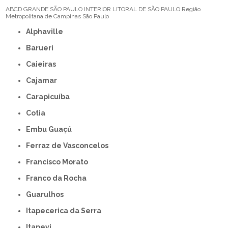
ABCD
GRANDE SÃO PAULO
INTERIOR
LITORAL DE SÃO PAULO
Região
Metropolitana de Campinas
São Paulo
Alphaville
Barueri
Caieiras
Cajamar
Carapicuíba
Cotia
Embu Guaçú
Ferraz de Vasconcelos
Francisco Morato
Franco da Rocha
Guarulhos
Itapecerica da Serra
Itapevi