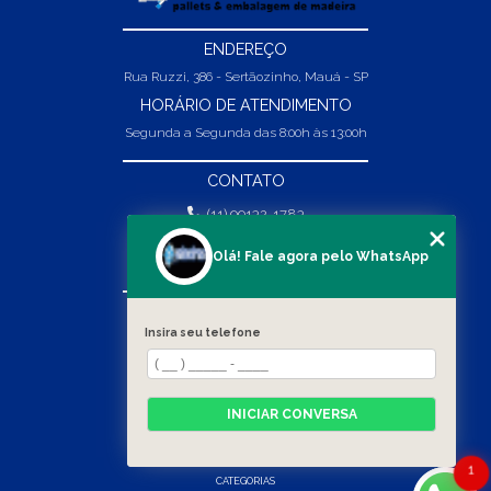
ENDEREÇO
Rua Ruzzi, 386 - Sertãozinho, Mauá - SP
HORÁRIO DE ATENDIMENTO
Segunda a Segunda das 8:00h às 13:00h
CONTATO
(11) 99132-1783
(11) 99132-1783
Olá! Fale agora pelo WhatsApp
vendas@abpaineiras.com.br
MENU
Insira seu telefone
HOME
SOBRE NÓS
PRODUTOS
INICIAR CONVERSA
BLOG
CONTATO
1
CATEGORIAS