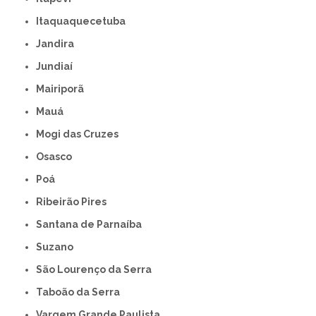
Itaquaquecetuba
Jandira
Jundiaí
Mairiporã
Mauá
Mogi das Cruzes
Osasco
Poá
Ribeirão Pires
Santana de Parnaíba
Suzano
São Lourenço da Serra
Taboão da Serra
Vargem Grande Paulista