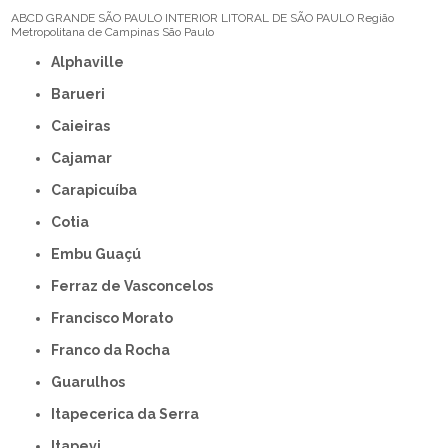
ABCD
GRANDE SÃO PAULO
INTERIOR
LITORAL DE SÃO PAULO
Região
Metropolitana de Campinas
São Paulo
Alphaville
Barueri
Caieiras
Cajamar
Carapicuíba
Cotia
Embu Guaçú
Ferraz de Vasconcelos
Francisco Morato
Franco da Rocha
Guarulhos
Itapecerica da Serra
Itapevi