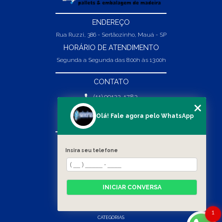
ENDEREÇO
Rua Ruzzi, 386 - Sertãozinho, Mauá - SP
HORÁRIO DE ATENDIMENTO
Segunda a Segunda das 8:00h às 13:00h
CONTATO
(11) 99132-1783
(11) 99132-1783
Olá! Fale agora pelo WhatsApp
vendas@abpaineiras.com.br
MENU
Insira seu telefone
HOME
SOBRE NÓS
PRODUTOS
INICIAR CONVERSA
BLOG
CONTATO
1
CATEGORIAS