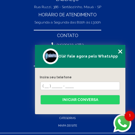
Rua Ruzzi, 386 - Sertãozinho, Mauá - SP
HORÁRIO DE ATENDIMENTO
Segunda a Segunda das 8:00h às 13:00h
CONTATO
(11) 99132-1783
(11) 99132-1783
Olá! Fale agora pelo WhatsApp
vendas@abpaineiras.com.br
MENU
Insira seu telefone
HOME
SOBRE NÓS
PRODUTOS
INICIAR CONVERSA
BLOG
CONTATO
1
CATEGORIAS
MAPA DO SITE