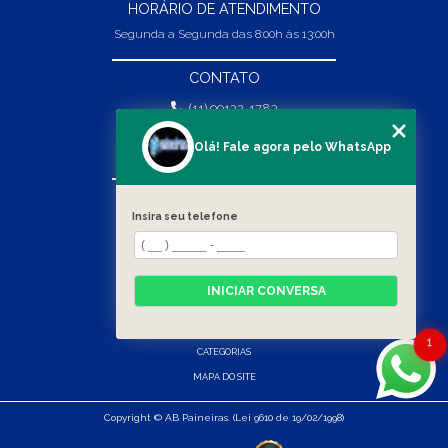
HORÁRIO DE ATENDIMENTO
Segunda a Segunda das 8:00h às 13:00h
CONTATO
(11) 99132-1783
(11) 99132-1783
Olá! Fale agora pelo WhatsApp
vendas@abpaineiras.com.br
MENU
Insira seu telefone
HOME
SOBRE NÓS
PRODUTOS
INICIAR CONVERSA
BLOG
CONTATO
1
CATEGORIAS
MAPA DO SITE
Copyright © AB Paineiras. (Lei 9610 de 19/02/1998)