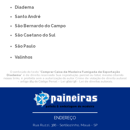
Diadema
Santo André
São Bernardo do Campo
São Caetano do Sul
São Paulo
Valinhos
O conteúdo do texto "
Comprar Caixa de Madeira Fumigada de Exportação
Diadema
" é de direito reservado. Sua reprodução, parcial ou total, mesmo citando
nossos links, é proibida sem a autorização do autor. Crime de violação de direito autoral
– artigo 184 do Código Penal –
Lei 9610/98 - Lei de direitos autorais
.
ENDEREÇO
Rua Ruzzi, 386 - Sertãozinho, Mauá - SP