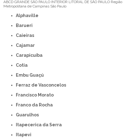
ABCD
GRANDE SÃO PAULO
INTERIOR
LITORAL DE SÃO PAULO
Região
Metropolitana de Campinas
São Paulo
Alphaville
Barueri
Caieiras
Cajamar
Carapicuíba
Cotia
Embu Guaçú
Ferraz de Vasconcelos
Francisco Morato
Franco da Rocha
Guarulhos
Itapecerica da Serra
Itapevi