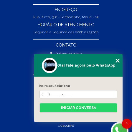
ENDEREÇO
Rua Ruzzi, 386 - Sertãozinho, Mauá - SP
HORÁRIO DE ATENDIMENTO
Segunda a Segunda das 8:00h às 13:00h
CONTATO
(11) 99132-1783
(11) 99132-1783
Olá! Fale agora pelo WhatsApp
vendas@abpaineiras.com.br
MENU
Insira seu telefone
HOME
SOBRE NÓS
PRODUTOS
INICIAR CONVERSA
BLOG
CONTATO
1
CATEGORIAS