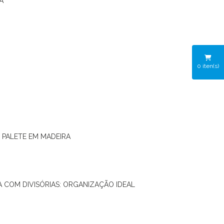
A
0
iten(s)
O PALETE EM MADEIRA
RA COM DIVISÓRIAS: ORGANIZAÇÃO IDEAL