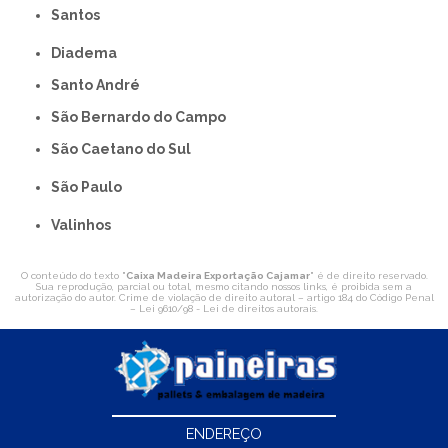
Santos
Diadema
Santo André
São Bernardo do Campo
São Caetano do Sul
São Paulo
Valinhos
O conteúdo do texto "
Caixa Madeira Exportação Cajamar
" é de direito reservado.
Sua reprodução, parcial ou total, mesmo citando nossos links, é proibida sem a
autorização do autor. Crime de violação de direito autoral – artigo 184 do Código Penal
–
Lei 9610/98 - Lei de direitos autorais
.
ENDEREÇO