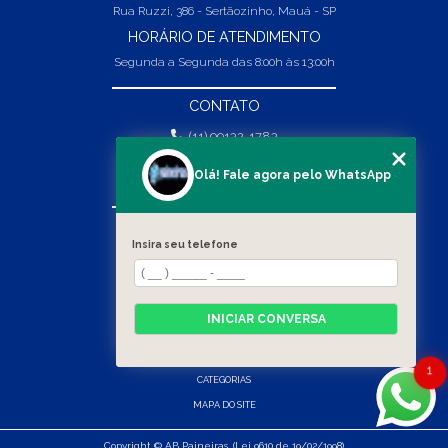
Rua Ruzzi, 386 - Sertãozinho, Mauá - SP
HORÁRIO DE ATENDIMENTO
Segunda a Segunda das 8:00h às 13:00h
CONTATO
(11) 99132-1783
(11) 99132-1783
Olá! Fale agora pelo WhatsApp
vendas@abpaineiras.com.br
MENU
Insira seu telefone
HOME
SOBRE NÓS
PRODUTOS
INICIAR CONVERSA
BLOG
CONTATO
1
CATEGORIAS
MAPA DO SITE
Copyright © AB Paineiras. (Lei 9610 de 19/02/1998)