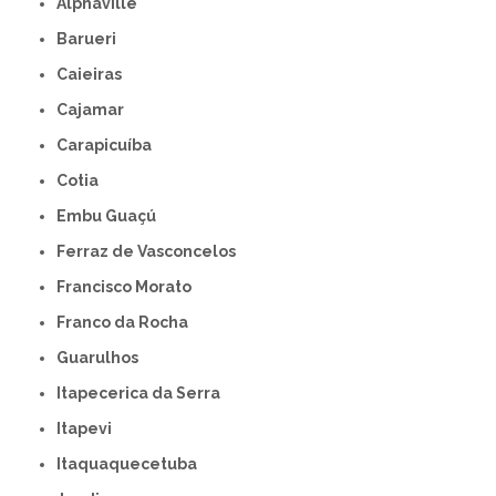
Alphaville
Barueri
Caieiras
Cajamar
Carapicuíba
Cotia
Embu Guaçú
Ferraz de Vasconcelos
Francisco Morato
Franco da Rocha
Guarulhos
Itapecerica da Serra
Itapevi
Itaquaquecetuba