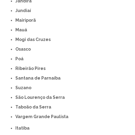
Jandira
Jundiaí
Mairiporã
Mauá
Mogi das Cruzes
Osasco
Poá
Ribeirão Pires
Santana de Parnaíba
Suzano
São Lourenço da Serra
Taboão da Serra
Vargem Grande Paulista
Itatiba