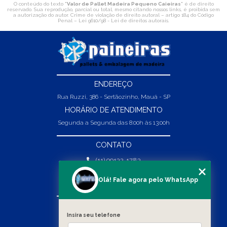
O conteúdo do texto "
Valor de Pallet Madeira Pequeno Caieiras
" é de direito
reservado. Sua reprodução, parcial ou total, mesmo citando nossos links, é proibida sem
a autorização do autor. Crime de violação de direito autoral – artigo 184 do Código
Penal –
Lei 9610/98 - Lei de direitos autorais
.
ENDEREÇO
Rua Ruzzi, 386 - Sertãozinho, Mauá - SP
HORÁRIO DE ATENDIMENTO
Segunda a Segunda das 8:00h às 13:00h
CONTATO
(11) 99132-1783
(11) 99132-1783
Olá! Fale agora pelo WhatsApp
vendas@abpaineiras.com.br
MENU
Insira seu telefone
HOME