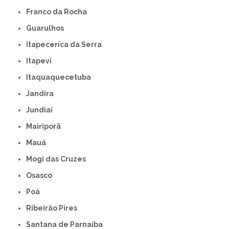
Franco da Rocha
Guarulhos
Itapecerica da Serra
Itapevi
Itaquaquecetuba
Jandira
Jundiaí
Mairiporã
Mauá
Mogi das Cruzes
Osasco
Poá
Ribeirão Pires
Santana de Parnaíba