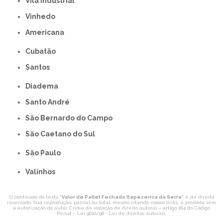
Vila Industrial
Vinhedo
americana
Cubatão
Santos
Diadema
Santo André
São Bernardo do Campo
São Caetano do Sul
São Paulo
Valinhos
O conteúdo do texto "
Valor de Pallet Fechado Itapecerica da Serra
" é de direito
reservado. Sua reprodução, parcial ou total, mesmo citando nossos links, é proibida sem
a autorização do autor. Crime de violação de direito autoral – artigo 184 do Código
Penal –
Lei 9610/98 - Lei de direitos autorais
.