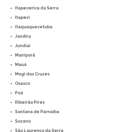
Itapecerica da Serra
Itapevi
Itaquaquecetuba
Jandira
Jundiaí
Mairiporã
Mauá
Mogi das Cruzes
Osasco
Poá
Ribeirão Pires
Santana de Parnaíba
Suzano
São Lourenço da Serra