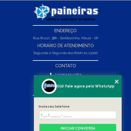
ENDEREÇO
Rua Ruzzi, 386 - Sertãozinho, Mauá - SP
HORÁRIO DE ATENDIMENTO
Segunda a Segunda das 8:00h às 13:00h
CONTATO
(11) 99132-1783
(11) 99132-1783
Olá! Fale agora pelo WhatsApp
vendas@abpaineiras.com.br
MENU
Insira seu telefone
HOME
SOBRE NÓS
PRODUTOS
INICIAR CONVERSA